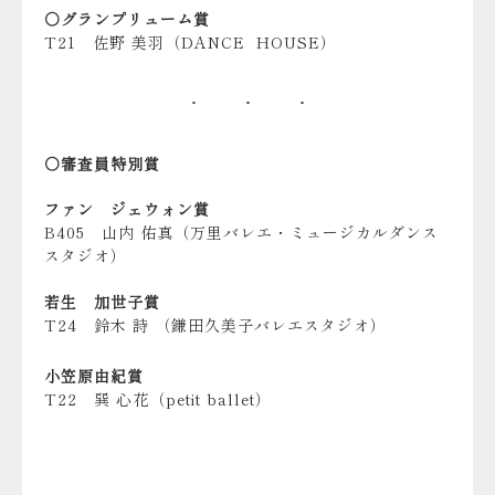
◯グランプリューム賞
T21 佐野 美羽（DANCE HOUSE）
◯審査員特別賞
ファン ジェウォン賞
B405 山内 佑真（万里バレエ・ミュージカルダンス
スタジオ）
若生 加世子賞
T24 鈴木 詩 （鎌田久美子バレエスタジオ）
小笠原由紀賞
T22 巽 心花（petit ballet）