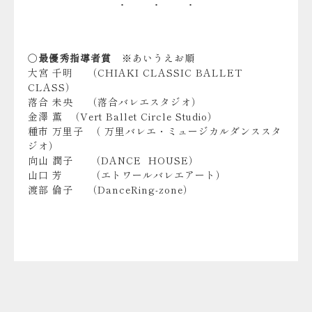
〇
最優秀指導者賞
※あいうえお順
大宮 千明 （CHIAKI CLASSIC BALLET
CLASS）
落合 未央 （落合バレエスタジオ）
金澤 薫 （Vert Ballet Circle Studio）
種市 万里子 （ 万里バレエ・ミュージカルダンススタ
ジオ）
向山 潤子 （DANCE HOUSE）
山口 芳 （エトワールバレエアート）
渡部 倫子 （DanceRing-zone）