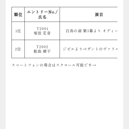
エントリーNo./
順位
演目
氏名
T2001
1位
白鳥の湖 第3幕より オディールのV
堀田 花音
T2002
2位
ジゼルよりペザントのヴァリエーシ
鮫島 順子
スマートフォンの場合はスクロール可能です→