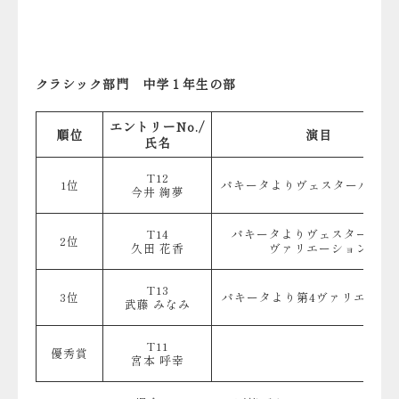
クラシック部門 中学１年生の部
エントリーNo./
順位
演目
氏名
T12
1位
パキータよりヴェスタールカのV
今井 絢夢
T14
パキータよりヴェスタールカ
2位
久田 花香
ヴァリエーション
T13
3位
パキータより第4ヴァリエーシ
武藤 みなみ
T11
優秀賞
宮本 呼幸