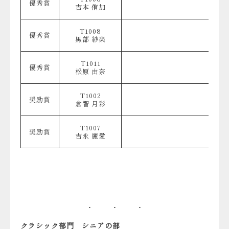
優秀賞
吉本 侑加
T1008
優秀賞
黒部 紗楽
T1011
優秀賞
松原 由奈
T1002
奨励賞
倉智 月彩
T1007
奨励賞
吉永 麗愛
クラシック部門 シニアの部