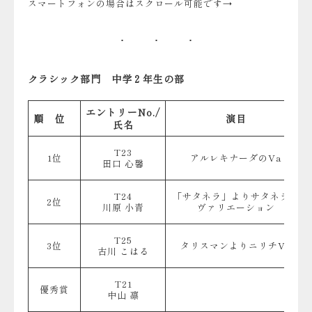
スマートフォンの場合はスクロール可能です→
クラシック部門 中学２年生の部
エントリーNo./
順 位
演目
氏名
T23
1位
アルレキナーダのVa
田口 心馨
T24
「サタネラ」よりサタネラの
2位
川原 小青
ヴァリエーション
T25
3位
タリスマンよりニリチVa
古川 こはる
T21
優秀賞
中山 凛