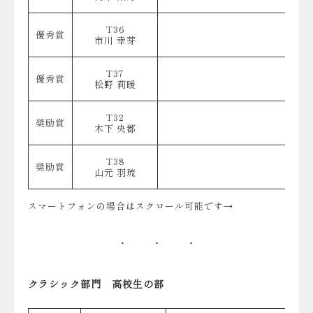
T36
優秀賞
市川 幸芽
T37
優秀賞
松野 莉暖
T32
奨励賞
木下 央都
T38
奨励賞
山元 羽琉
スマートフォンの場合はスクロール可能です→
クラシック部門 高校生の部