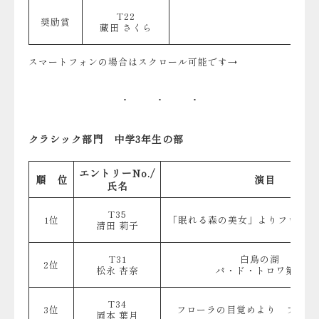
T22
奨励賞
藏田 さくら
スマートフォンの場合はスクロール可能です→
クラシック部門 中学3年生の部
エントリーNo./
順 位
演目
氏名
T35
1位
「眠れる森の美女」よりフロリナ
清田 莉子
T31
白鳥の湖
2位
松永 杏奈
パ・ド・トロワ第1Va
T34
3位
フローラの目覚めより フローラ
岡本 葉月