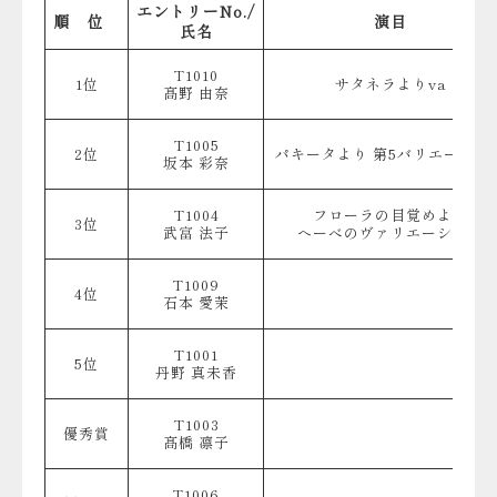
エントリーNo./
順 位
演目
氏名
T1010
1位
サタネラよりva
髙野 由奈
T1005
2位
パキータより 第5バリエーショ
坂本 彩奈
T1004
フローラの目覚めより
3位
武富 法子
へーべのヴァリエーション
T1009
4位
石本 愛茉
T1001
5位
丹野 真未香
T1003
優秀賞
髙橋 凛子
T1006