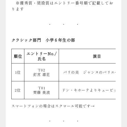
※優秀賞・奨励賞はエントリー番号順で記載してお
ります
クラシック部門 小学６年生の部
エントリーNo./
順位
演目
氏名
T02
1位
パリの炎 ジャンヌのバリエーショ
釘宮 凛花
T01
2位
ドン・キホーテよりキューピットのV
齊藤 美波
スマートフォンの場合はスクロール可能です→