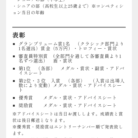
・シニアの部（高校生以上25歳まで）※コンペティシ
ョン当日の年齢
表彰
グランプリューム賞1名 （クラシック部門より
1名選出）賞金（5万円）・トロフィー・賞状
審査員特別賞 (全部門を通して各審査員より1
名ずつ選出） 盾・賞状
第1位 （各部） メダル・賞状・副賞・アドバ
イスシート
第2位・３位 入賞 （各部） （入賞は出場人
数により変動）メダル・賞状・アドバイスシー
ト
優秀賞 メダル・賞状・アドバイスシート
奨励賞 メダル・賞状・アドバイスシート
※アドバイスシートは当日お渡しします。成績表と賞
状は後日郵送となります。
※優秀賞・奨励賞はエントリーナンバー順で発表致し
ます。