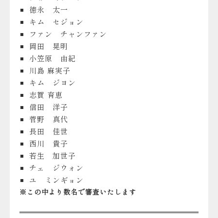
徳永 太一
キム セジョン
ファン チャンファン
岡田 晃明
小笠原 由紀
川島 麻実子
キム ジヨン
志賀 育恵
信田 洋子
菅野 真代
長田 佳世
西川 貴子
若生 加世子
チェ ジウォン
ユ ミンギョン
※この中より数名で審査いたします