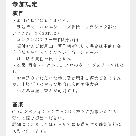
参加規定
演目
・演目に指定は有りません。
・制限時間 バレエシューズ部門・クラシック部門・
シニア部門2分30秒以内
コンテンポラリー部門3分以内
・振付および使用曲に著作権が生じる場合は事前に各
自手続きを行ってください。当コンクール
は一切の責任を負いません
・衣裳･舞台メークあり。ソロのみ。レヴェランスはな
し
・お申込みいただいた参加費は原則ご返金できません
が、出場できなかった場合は次回開催大会
へのみお振り替えが可能です。
音楽
CDコンペティション当日CD２枚をご持参いただき、
受付の際ご提出ください。
詳細につきましては６月初旬にお送りする確認資料に
同封いたします。