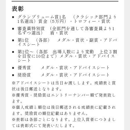
表彰
グランプリューム賞1名 （クラシック部門より
1名選出）賞金（5万円）・トロフィー・賞状
審査員特別賞 (全部門を通して各審査員より1
名ずつ選出） 盾・賞状
第1位 （各部） メダル・賞状・副賞・アドバ
イスシート
第2位～（各部 出場人数により変動 上位３割
を目安に10位まで）メダル・賞状・アドバイス
シート
優秀賞 メダル・賞状・アドバイスシート
奨励賞 メダル・賞状・アドバイスシート
※アドバイスシートは当日お渡しします。成績表と賞
状は後日郵送となります。
※優秀賞・奨励賞はエントリーナンバー順で発表致し
ます。
※個人成績と順位は後日郵送される成績表に記載され
ます。奨励賞の順位記載はありません。
※表彰は各部ごとになります。上位入賞者につきまし
ては表彰式にて発表いたします。