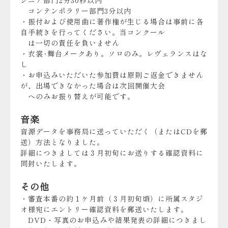
シニア部門2分30秒以内
コンテンポラリー部門3分以内
・振付および使用曲に著作権が生じる場合は事前に各
自手続きを行ってください。当コンクール
は一切の責任を負いません
・衣裳･舞台メークあり。ソロのみ。レヴェランスはな
し
・お申込みいただいた参加費は原則ご返金できません
が、出場できなかった場合は次回開催大会
へのみお振り替えが可能です。
音楽
音源データを事務局に送っていただく（またはCDを郵
送）方法となりました。
詳細につきましては３月初旬にお送りする確認資料に
同封いたします。
その他
・審査本番の約１ケ月前（３月初旬頃）に所属スタジ
オ様宛にエントリー確認資料を郵送いたします。
DVD・写真のお申込みや結果発表の詳細につきまし