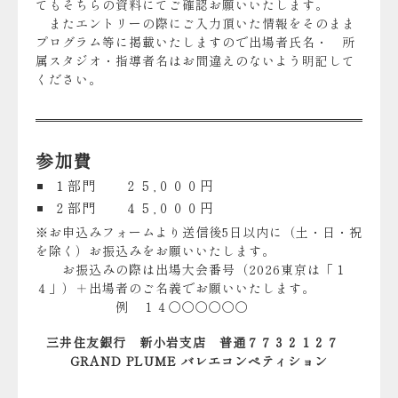
てもそちらの資料にてご確認お願いいたします。
またエントリーの際にご入力頂いた情報をそのまま
プログラム等に掲載いたしますので出場者氏名・ 所
属スタジオ・指導者名はお間違えのないよう明記して
ください。
参加費
１部門 ２５,０００円
２部門 ４５,０００円
※お申込みフォームより送信後5日以内に（土・日・祝
を除く）お振込みをお願いいたします。
お振込みの際は出場大会番号（2026東京は「１
４」）＋出場者のご名義でお願いいたします。
例 １４〇〇〇〇〇〇
三井住友銀行 新小岩支店 普通７７３２１２７
GRAND PLUME バレエコンペティション