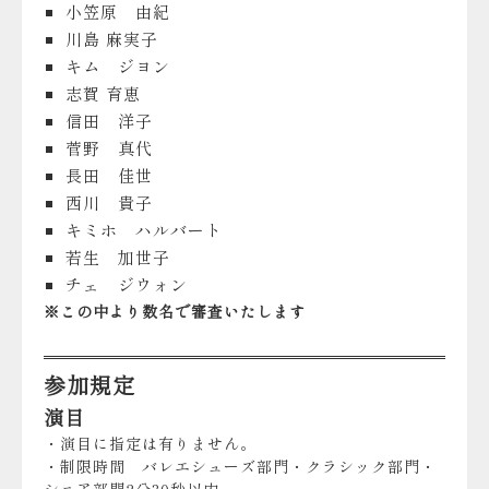
小笠原 由紀
川島 麻実子
キム ジヨン
志賀 育恵
信田 洋子
菅野 真代
長田 佳世
西川 貴子
キミホ ハルバート
若生 加世子
チェ ジウォン
※この中より数名で審査いたします
参加規定
演目
・演目に指定は有りません。
・制限時間 バレエシューズ部門・クラシック部門・