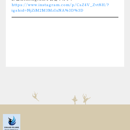
https://www.instagram.com/p/CsZ4V_Zvt8H/?
igshid=NjZiM2M3MzIxNA%3D%3D