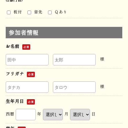
板付
音先
Ｑあり
参加者情報
お名前
必須
様
フリガナ
必須
様
生年月日
必須
西暦
年
月
日