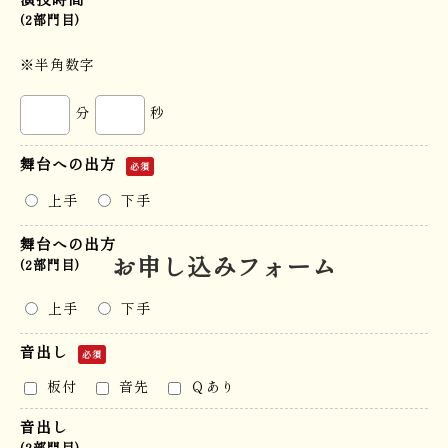
(2部門目)
※半角数字
分
秒
舞台への出方
必須
上手
下手
舞台への出方
お申し込みフォーム
(2部門目)
上手
下手
音出し
必須
板付
音先
Ｑあり
音出し
(2部門目)