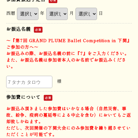
必須
西暦
年
月
日
お振込名義
必須
〜『第7回 GRAND PLUME Ballet Competition in 下関』
ご参加の方へ〜
お振込みの際、お振込名義の前に『7』をご入力ください。
また、お振込名義は参加者本人のお名前でお振込みくださ
い。
様
参加費について
必須
お振込み頂きました参加費はいかなる場合（自然災害、事
故、紛争、疫病の蔓延等による中止を含む）においてもご返
却致しかねます。
ただし、次回開催の下関大会にのみ参加費を繰り越させてい
ただくことが可能です。