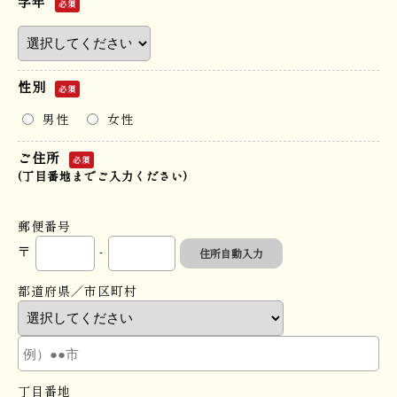
学年
必須
性別
必須
男性
女性
ご住所
必須
(丁目番地までご入力ください)
郵便番号
〒
-
住所自動入力
都道府県／市区町村
丁目番地