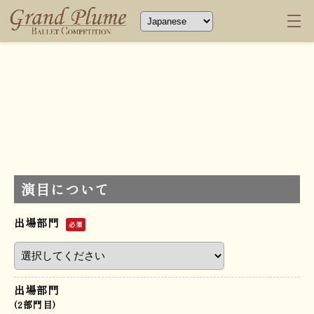
演目について
出場部門
必須
出場部門
(2部門目)