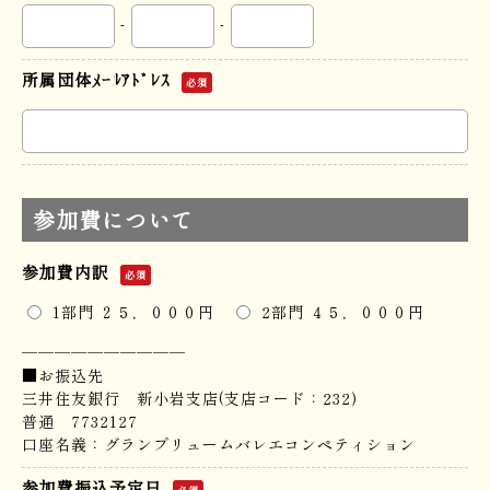
-
-
所属団体ﾒｰﾙｱﾄﾞﾚｽ
必須
参加費について
参加費内訳
必須
1部門 ２５，０００円
2部門 ４５，０００円
──────────
■お振込先
三井住友銀行 新小岩支店(支店コード：232)
普通 7732127
口座名義：グランプリュームバレエコンペティション
参加費振込予定日