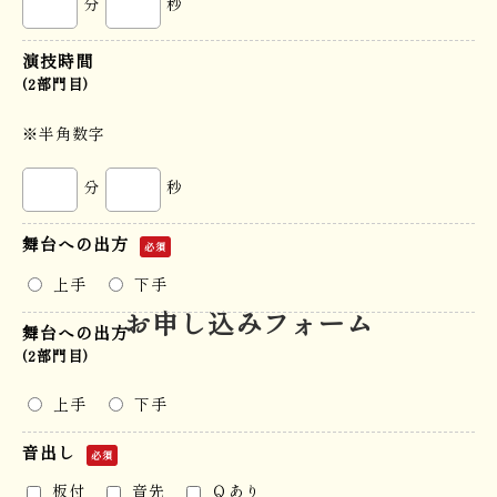
分
秒
演技時間
(2部門目)
※半角数字
分
秒
舞台への出方
必須
上手
下手
お申し込みフォーム
舞台への出方
(2部門目)
上手
下手
音出し
必須
板付
音先
Ｑあり