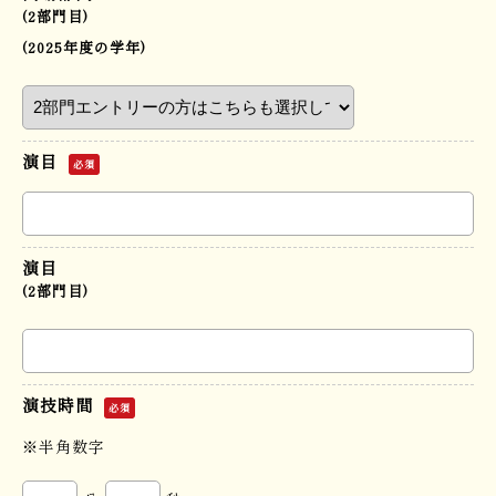
(2部門目)
(2025年度の学年)
演目
必須
演目
(2部門目)
演技時間
必須
※半角数字