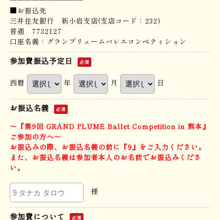
──────────
■お振込先
三井住友銀行 新小岩支店(支店コード：232)
普通 7732127
口座名義：グランプリュームバレエコンペティション
参加費振込予定日
必須
西暦
年
月
日
お振込名義
必須
〜『第9回 GRAND PLUME Ballet Competition in 熊本』
ご参加の方へ〜
お振込みの際、お振込名義の前に『9』をご入力ください。
また、お振込名義は参加者本人のお名前でお振込みくださ
い。
様
参加費について
必須