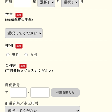
西暦
年
月
日
学年
必須
(2025年度の学年)
性別
必須
男性
女性
ご住所
必須
(丁目番地までご入力ください)
郵便番号
〒
-
住所自動入力
都道府県／市区町村