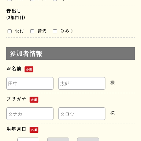
音出し
(2部門目)
板付
音先
Ｑあり
参加者情報
お名前
必須
様
フリガナ
必須
様
生年月日
必須