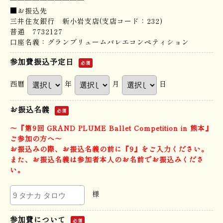
──────────
■お振込先
三井住友銀行 新小岩支店(支店コード：232)
普通 7732127
口座名義：グランプリュームバレエコンペティション
参加費振込予定日
必須
西暦
年
月
日
お振込名義
必須
〜『第9回 GRAND PLUME Ballet Competition in 熊本』
ご参加の方へ〜
お振込みの際、お振込名義の前に『9』をご入力ください。
また、お振込名義は参加者本人のお名前でお振込みくださ
い。
様
参加費について
必須