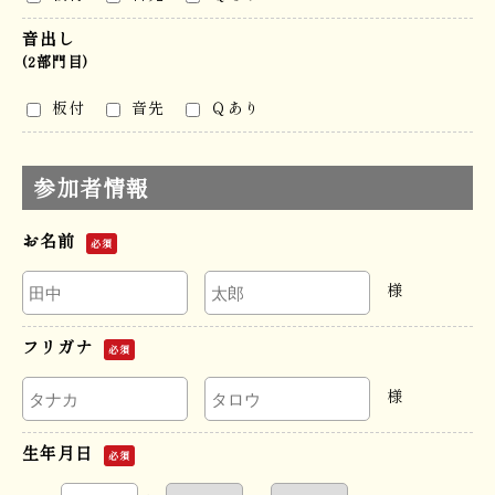
音出し
(2部門目)
板付
音先
Ｑあり
参加者情報
お名前
必須
様
フリガナ
必須
様
生年月日
必須