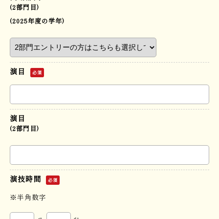
(2部門目)
(2025年度の学年)
演目
必須
演目
(2部門目)
演技時間
必須
※半角数字