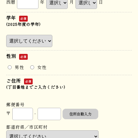
西暦
年
月
日
学年
必須
(2025年度の学年)
性別
必須
男性
女性
ご住所
必須
(丁目番地までご入力ください)
郵便番号
〒
-
住所自動入力
都道府県／市区町村