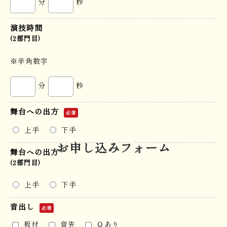
分
秒
演技時間
(2部門目)
※半角数字
分
秒
舞台への出方
必須
上手
下手
お申し込みフォーム
舞台への出方
(2部門目)
上手
下手
音出し
必須
板付
音先
Ｑあり